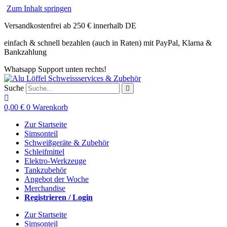
Zum Inhalt springen
Versandkostenfrei ab 250 € innerhalb DE
einfach & schnell bezahlen (auch in Raten) mit PayPal, Klarna &
Bankzahlung
Whatsapp Support unten rechts!
Suche
0,00
€
0
Warenkorb
Zur Startseite
Simsonteil
Schweißgeräte & Zubehör
Schleifmittel
Elektro-Werkzeuge
Tankzubehör
Angebot der Woche
Merchandise
Registrieren / Login
Zur Startseite
Simsonteil