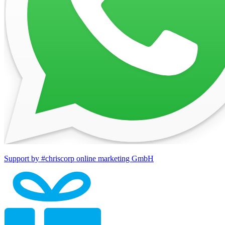
Support by #chriscorp online marketing GmbH