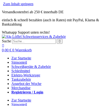
Zum Inhalt springen
Versandkostenfrei ab 250 € innerhalb DE
einfach & schnell bezahlen (auch in Raten) mit PayPal, Klarna &
Bankzahlung
Whatsapp Support unten rechts!
Suche
0,00
€
0
Warenkorb
Zur Startseite
Simsonteil
Schweißgeräte & Zubehör
Schleifmittel
Elektro-Werkzeuge
Tankzubehör
Angebot der Woche
Merchandise
Registrieren / Login
Zur Startseite
Simsonteil