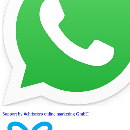
Support by #chriscorp online marketing GmbH