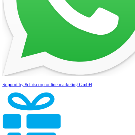
Support by #chriscorp online marketing GmbH