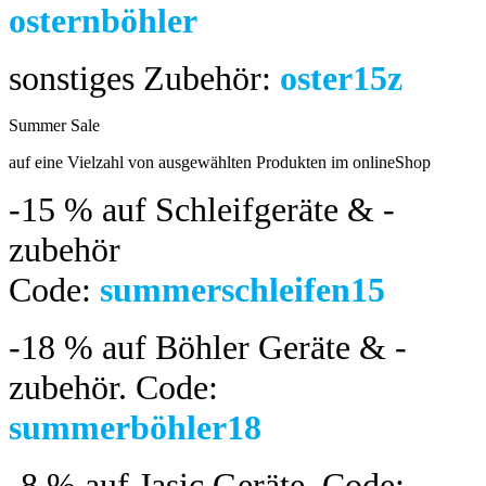
osternböhler
sonstiges Zubehör:
oster15z
Summer Sale
bis 04.08.2024
auf eine Vielzahl von ausgewählten Produkten im onlineShop
-15 %
auf Schleifgeräte & -
zubehör
Code:
summerschleifen15
-18 %
auf Böhler Geräte & -
zubehör.
Code:
summerböhler18
-8 %
auf Jasic Geräte. Code: