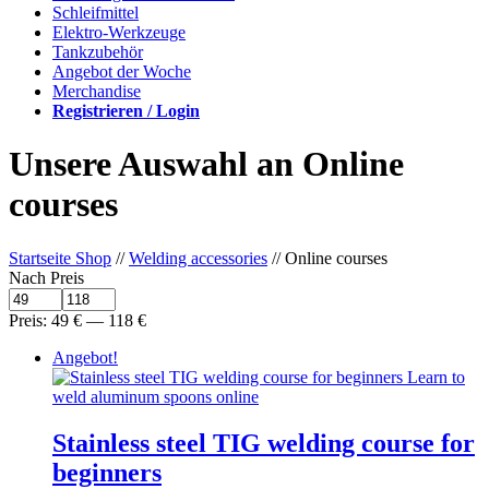
Schleifmittel
Elektro-Werkzeuge
Tankzubehör
Angebot der Woche
Merchandise
Registrieren / Login
Unsere Auswahl an Online
courses
Startseite Shop
//
Welding accessories
// Online courses
Nach Preis
Preis:
49
€
—
118
€
Angebot!
Stainless steel TIG welding course for
beginners