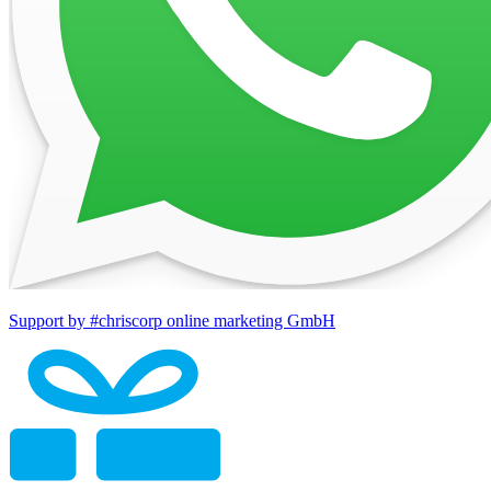
Support by #chriscorp online marketing GmbH