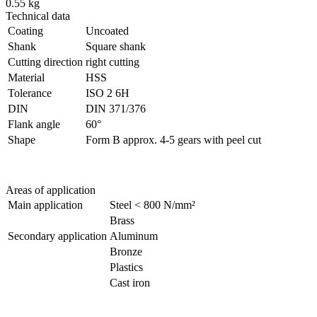
0.55 kg
Technical data
Coating
Uncoated
Shank
Square shank
Cutting direction
right cutting
Material
HSS
Tolerance
ISO 2 6H
DIN
DIN 371/376
Flank angle
60°
Shape
Form B approx. 4-5 gears with peel cut
Areas of application
Main application
Steel < 800 N/mm²
Brass
Secondary application
Aluminum
Bronze
Plastics
Cast iron