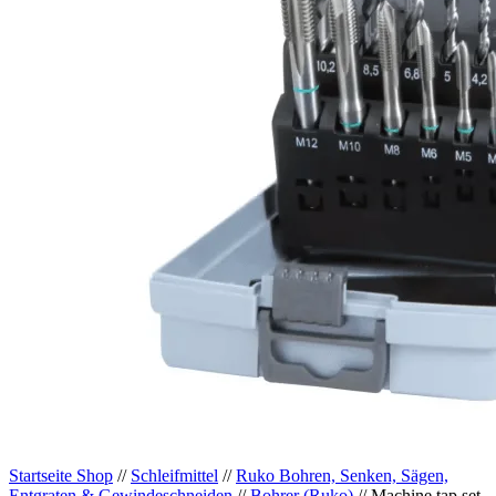
Startseite Shop
//
Schleifmittel
//
Ruko Bohren, Senken, Sägen,
Entgraten & Gewindeschneiden
//
Bohrer (Ruko)
// Machine tap set