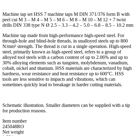
Machine tap set HSS 7 machine taps M DIN 371/376 form B with
peel cut M 3 – M 4 – M 5 – M 6 – M 8 – M 10 – M 12 + 7 twist
drills DIN 338 type N Ø 2.5 – 3.3 – 4.2 – 5.0 – 6.8 – 8.5 – 10.2 mm
Machine tap made from high-performance high-speed steel. For
through-hole and blind-hole threads, in unalloyed steels up to 800
N/mm² strength. The thread is cut in a single operation. High-speed
steel, primarily known as high-speed steel, refers to a group of
alloyed tool steels with a carbon content of up to 2.06% and up to
30% alloying elements such as tungsten, molybdenum, vanadium,
cobalt, nickel and titanium. HSS materials are characterized by high
hardness, wear resistance and heat resistance up to 600°C. HSS
tools are less sensitive to impacts and vibrations, which can
sometimes quickly lead to breakage in harder cutting materials.
Schematic illustration. Smaller diameters can be supplied with a tip
for production reasons.
Item number
245048RO
Net weight