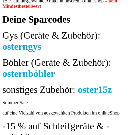
15 % auf ausgewählte Artikel in unserem Onlineshop –
kein
Mindestbestellwert
Deine Sparcodes
Gys (Geräte & Zubehör):
osterngys
Böhler (Geräte & Zubehör):
osternböhler
sonstiges Zubehör:
oster15z
Summer Sale
bis 04.08.2024
auf eine Vielzahl von ausgewählten Produkten im onlineShop
-15 %
auf Schleifgeräte & -