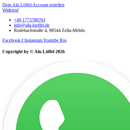
Dein Alu Löffel Account erstellen
Widerruf
+49 1773780761
info@alu-loeffel.de
Rodebachstraße 4, 98544 Zella-Mehlis
Facebook-f
Instagram
Youtube
Rss
Copyright by © Alu Löffel 2026