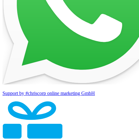
Support by #chriscorp online marketing GmbH