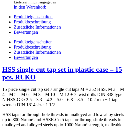
Lieferzeit: nicht angegeben
In den Warenkorb
Produkteigenschaften
Produkbeschreibung
Zusätzliche Informationen
Bewertungen
Produkteigenschaften
Produkbeschreibung
Zusätzliche Informationen
Bewertungen
HSS single-cut tap set in plastic case – 15
pcs. RUKO
15-piece single-cut tap set 7 single-cut taps M ≈ 352 HSS, M 3 – M
4 – M 5 – M 6 – M 8 – M 10 – M 12 + 7 twist drills DIN 338 type
N HSS-G Ø 2.5 – 3.3 – 4.2 – 5.0 – 6.8 – 8.5 – 10.2 mm + 1 tap
wrench DIN 1814 size. 1 1/2
HSS taps for through-hole threads in unalloyed and low-alloy steels
up to 800 N/mm² and HSSE-Co 5 taps for through-hole threads in
unalloyed and alloyed steels up to 1000 N/mm² strength, malleable