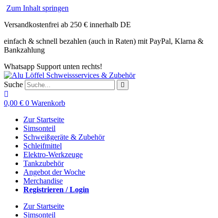
Zum Inhalt springen
Versandkostenfrei ab 250 € innerhalb DE
einfach & schnell bezahlen (auch in Raten) mit PayPal, Klarna &
Bankzahlung
Whatsapp Support unten rechts!
Suche
0,00
€
0
Warenkorb
Zur Startseite
Simsonteil
Schweißgeräte & Zubehör
Schleifmittel
Elektro-Werkzeuge
Tankzubehör
Angebot der Woche
Merchandise
Registrieren / Login
Zur Startseite
Simsonteil