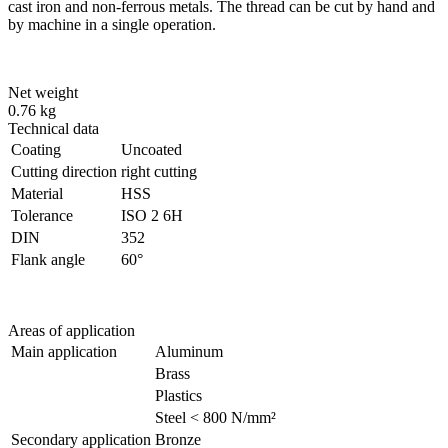
cast iron and non-ferrous metals. The thread can be cut by hand and
by machine in a single operation.
Net weight
0.76 kg
Technical data
Coating
Uncoated
Cutting direction
right cutting
Material
HSS
Tolerance
ISO 2 6H
DIN
352
Flank angle
60°
Areas of application
Main application
Aluminum
Brass
Plastics
Steel < 800 N/mm²
Secondary application
Bronze