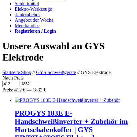
Schleifmittel
Elektro-Werkzeuge
Tankzubehör
Angebot der Woche
Merchandise
Registrieren / Login
Unsere Auswahl an GYS
Elektrode
Startseite Shop
//
GYS Schweißgeräte
// GYS Elektrode
Nach Preis
Preis:
412
€
—
1832
€
PROGYS 183E E-
Handschweißinverter + Zubehör im
Hartschalenkoffer | GYS