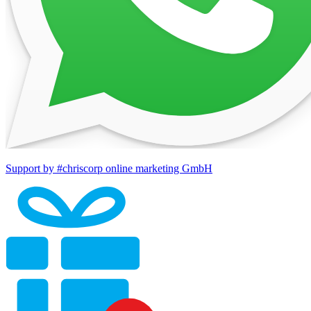
Support by #chriscorp online marketing GmbH