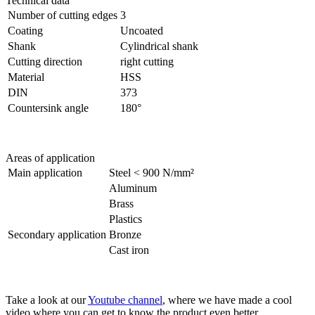
Technical data
Number of cutting edges
3
Coating
Uncoated
Shank
Cylindrical shank
Cutting direction
right cutting
Material
HSS
DIN
373
Countersink angle
180°
Areas of application
Main application
Steel < 900 N/mm²
Aluminum
Brass
Plastics
Secondary application
Bronze
Cast iron
Take a look at our
Youtube channel
, where we have made a cool
video where you can get to know the product even better