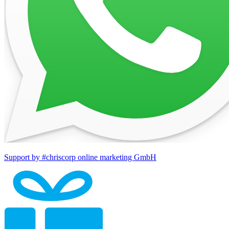
Support by #chriscorp online marketing GmbH