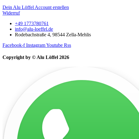
Dein Alu Löffel Account erstellen
Widerruf
+49 1773780761
info@alu-loeffel.de
Rodebachstraße 4, 98544 Zella-Mehlis
Facebook-f
Instagram
Youtube
Rss
Copyright by © Alu Löffel 2026