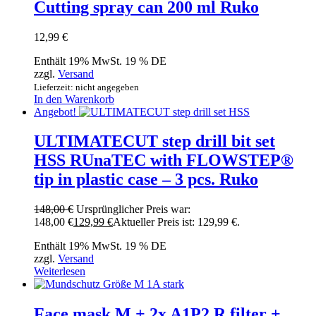
Cutting spray can 200 ml Ruko
12,99
€
Enthält 19% MwSt. 19 % DE
zzgl.
Versand
Lieferzeit: nicht angegeben
In den Warenkorb
Angebot!
ULTIMATECUT step drill bit set
HSS RUnaTEC with FLOWSTEP®
tip in plastic case – 3 pcs. Ruko
148,00
€
Ursprünglicher Preis war:
148,00 €
129,99
€
Aktueller Preis ist: 129,99 €.
Enthält 19% MwSt. 19 % DE
zzgl.
Versand
Weiterlesen
Face mask M + 2x A1P2 R filter +