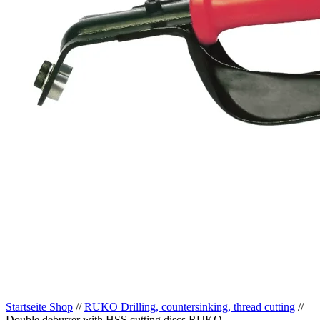
Startseite Shop
//
RUKO Drilling, countersinking, thread cutting
//
Double deburrer with HSS cutting discs RUKO