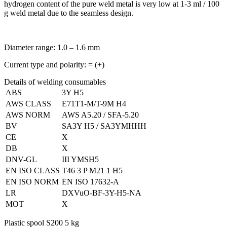
hydrogen content of the pure weld metal is very low at 1-3 ml / 100
g weld metal due to the seamless design.
Diameter range:
1.0 – 1.6 mm
Current type and polarity:
= (+)
Details of welding consumables
ABS
3Y H5
AWS CLASS
E71T1-M/T-9M H4
AWS NORM
AWS A5.20 / SFA-5.20
BV
SA3Y H5 / SA3YMHHH
CE
X
DB
X
DNV-GL
III YMSH5
EN ISO CLASS
T46 3 P M21 1 H5
EN ISO NORM
EN ISO 17632-A
LR
DXVuO-BF-3Y-H5-NA
MOT
X
Plastic spool S200 5 kg