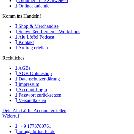
Oldtimer Teile Schweißen
Onlineakademie
Komm ins Handeln!
Shop & Merchandise
Schweißen Lernen – Workshops
Alu Löffel Podcast
Kontakt
Auftrag erteilen
Rechtliches
AGBs
AGB Onlineshop
Datenschutzerklärung
Impressum
Account Login
Passwort zurücksetzen
Versandkosten
Dein Alu Löffel Account erstellen
Widerruf
+49 1773780761
info@alu-loeffel.de