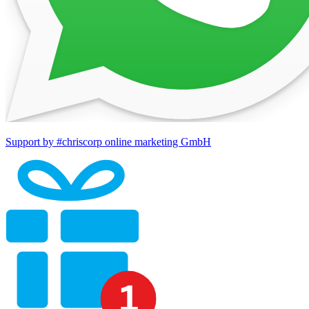
Support by #chriscorp online marketing GmbH