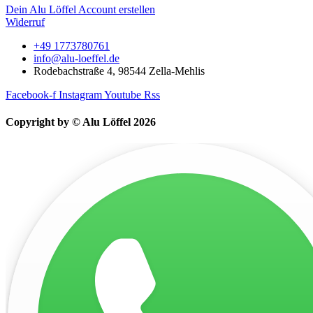
Dein Alu Löffel Account erstellen
Widerruf
+49 1773780761
info@alu-loeffel.de
Rodebachstraße 4, 98544 Zella-Mehlis
Facebook-f
Instagram
Youtube
Rss
Copyright by © Alu Löffel 2026