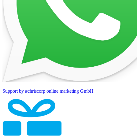
Support by #chriscorp online marketing GmbH