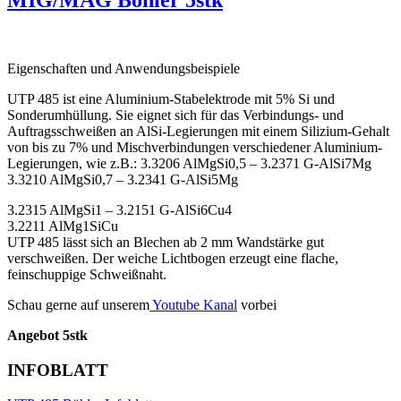
MIG/MAG Böhler 5stk
Eigenschaften und Anwendungsbeispiele
UTP 485 ist eine Aluminium-Stabelektrode mit 5% Si und
Sonderumhüllung. Sie eignet sich für das Verbindungs- und
Auftragsschweißen an AlSi-Legierungen mit einem Silizium-Gehalt
von bis zu 7% und Mischverbindungen verschiedener Aluminium-
Legierungen, wie z.B.: 3.3206 AlMgSi0,5 – 3.2371 G-AlSi7Mg
3.3210 AlMgSi0,7 – 3.2341 G-AlSi5Mg
3.2315 AlMgSi1 – 3.2151 G-AlSi6Cu4
3.2211 AlMg1SiCu
UTP 485 lässt sich an Blechen ab 2 mm Wandstärke gut
verschweißen. Der weiche Lichtbogen erzeugt eine flache,
feinschuppige Schweißnaht.
Schau gerne auf unserem
Youtube Kanal
vorbei
Angebot 5stk
INFOBLATT