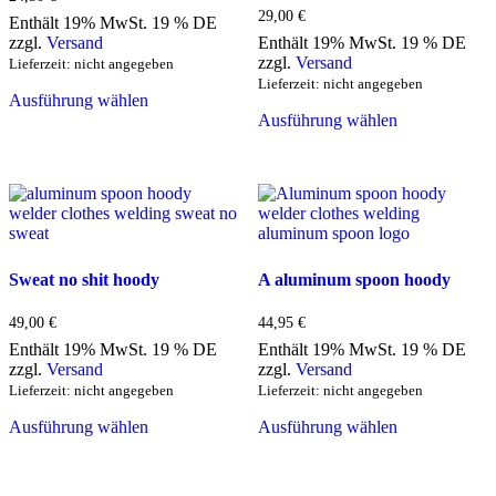
29,00
€
Enthält 19% MwSt. 19 % DE
zzgl.
Versand
Enthält 19% MwSt. 19 % DE
zzgl.
Versand
Lieferzeit: nicht angegeben
Dieses
Lieferzeit: nicht angegeben
Ausführung wählen
Produkt
Dieses
Ausführung wählen
weist
Produkt
mehrere
weist
Varianten
mehrere
auf.
Varianten
Die
auf.
Optionen
Die
können
Optionen
auf
können
Sweat no shit hoody
A aluminum spoon hoody
der
auf
Produktseite
der
gewählt
Produktseite
49,00
€
44,95
€
werden
gewählt
Enthält 19% MwSt. 19 % DE
Enthält 19% MwSt. 19 % DE
werden
zzgl.
Versand
zzgl.
Versand
Lieferzeit: nicht angegeben
Lieferzeit: nicht angegeben
Dieses
Dieses
Ausführung wählen
Ausführung wählen
Produkt
Produkt
weist
weist
mehrere
mehrere
Varianten
Varianten