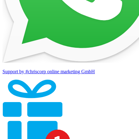
Support by #chriscorp online marketing GmbH