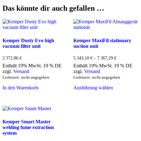
Menge
Das könnte dir auch gefallen …
Kemper Dusty Evo high
Kemper MaxiFil stationary
vacuum filter unit
suction unit
2.372,86
€
5.343,10
€
–
7.367,29
€
Preisspanne:
5.343,10 €
Enthält 19% MwSt. 19 % DE
Enthält 19% MwSt. 19 % DE
bis
zzgl.
Versand
zzgl.
Versand
7.367,29 €
Lieferzeit: nicht angegeben
Lieferzeit: nicht angegeben
In den Warenkorb
Ausführung wählen
Dieses
Produkt
weist
mehrere
Varianten
Kemper Smart Master
auf.
welding fume extraction
Die
system
Optionen
können