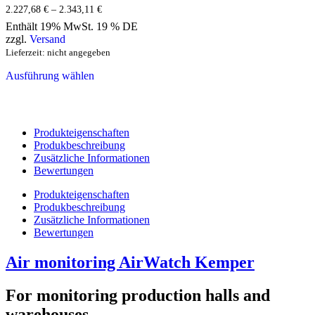
auf
2.227,68
€
–
2.343,11
€
Preisspanne:
der
2.227,68 €
Enthält 19% MwSt. 19 % DE
bis
Produktseite
zzgl.
Versand
2.343,11 €
gewählt
Lieferzeit: nicht angegeben
werden
Ausführung wählen
Dieses
Produkt
weist
mehrere
Produkteigenschaften
Varianten
Produkbeschreibung
auf.
Zusätzliche Informationen
Die
Bewertungen
Optionen
können
Produkteigenschaften
auf
Produkbeschreibung
der
Zusätzliche Informationen
Produktseite
Bewertungen
gewählt
werden
Air monitoring AirWatch Kemper
For monitoring production halls and
warehouses