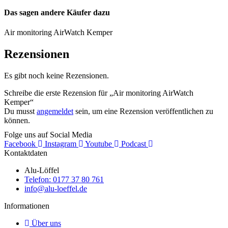
auf.
auf.
Das sagen andere Käufer dazu
Die
Die
Optionen
Optionen
Air monitoring AirWatch Kemper
können
können
auf
auf
der
der
Rezensionen
Produktseite
Produktseite
gewählt
gewählt
Es gibt noch keine Rezensionen.
werden
werden
Schreibe die erste Rezension für „Air monitoring AirWatch
Kemper“
Du musst
angemeldet
sein, um eine Rezension veröffentlichen zu
können.
Folge uns auf Social Media
Facebook
Instagram
Youtube
Podcast
Kontaktdaten
Alu-Löffel
Telefon: 0177 37 80 761
info@alu-loeffel.de
Informationen
Über uns