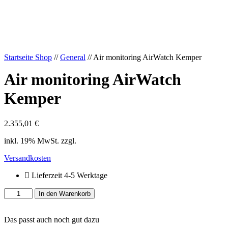
Startseite Shop
//
General
// Air monitoring AirWatch Kemper
Air monitoring AirWatch
Kemper
2.355,01
€
inkl. 19% MwSt. zzgl.
Versandkosten
Lieferzeit 4-5 Werktage
Air
In den Warenkorb
monitoring
AirWatch
Das passt auch noch gut dazu
Kemper