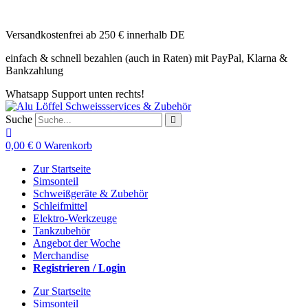
Zum
Inhalt
Versandkostenfrei ab 250 € innerhalb DE
springen
einfach & schnell bezahlen (auch in Raten) mit PayPal, Klarna &
Bankzahlung
Whatsapp Support unten rechts!
Suche
0,00
€
0
Warenkorb
Zur Startseite
Simsonteil
Schweißgeräte & Zubehör
Schleifmittel
Elektro-Werkzeuge
Tankzubehör
Angebot der Woche
Merchandise
Registrieren / Login
Zur Startseite
Simsonteil