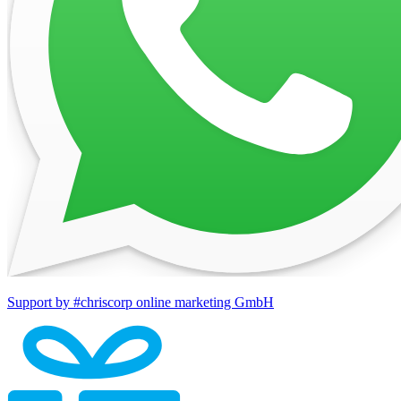
Support by #chriscorp online marketing GmbH