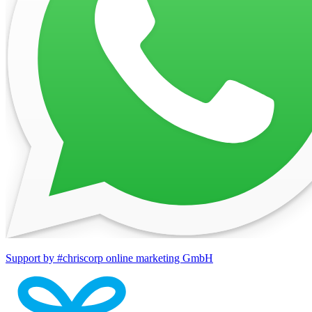
Support by #chriscorp online marketing GmbH