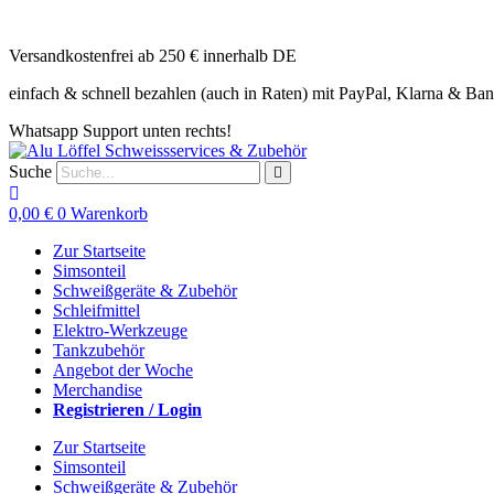
Zum
Inhalt
Versandkostenfrei ab 250 € innerhalb DE
springen
einfach & schnell bezahlen (auch in Raten) mit PayPal, Klarna & Ba
Whatsapp Support unten rechts!
Suche
0,00
€
0
Warenkorb
Zur Startseite
Simsonteil
Schweißgeräte & Zubehör
Schleifmittel
Elektro-Werkzeuge
Tankzubehör
Angebot der Woche
Merchandise
Registrieren / Login
Zur Startseite
Simsonteil
Schweißgeräte & Zubehör