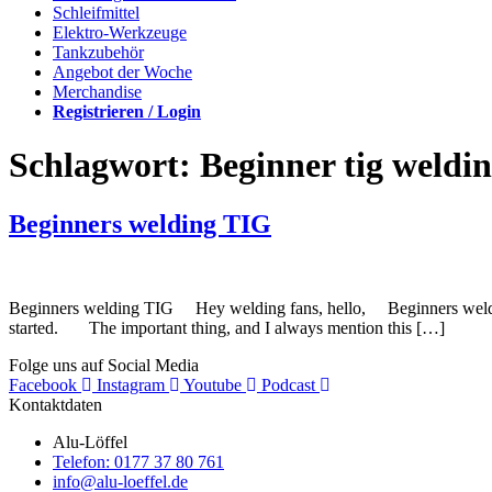
Schleifmittel
Elektro-Werkzeuge
Tankzubehör
Angebot der Woche
Merchandise
Registrieren / Login
Schlagwort:
Beginner tig weldi
Beginners welding TIG
Beginners welding TIG Hey welding fans, hello, Beginners welding
started. The important thing, and I always mention this […]
Folge uns auf Social Media
Facebook
Instagram
Youtube
Podcast
Kontaktdaten
Alu-Löffel
Telefon: 0177 37 80 761
info@alu-loeffel.de