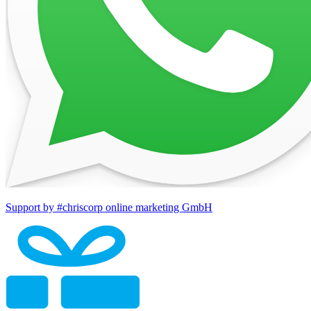
Support by #chriscorp online marketing GmbH