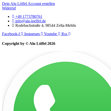
Dein Alu Löffel Account erstellen
Widerruf
+49 1773780761
info@alu-loeffel.de
Rodebachstraße 4, 98544 Zella-Mehlis
Facebook-f
Instagram
Youtube
Rss
Copyright by © Alu Löffel 2026