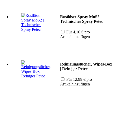
Rostlöser Spray MoS2 |
Technisches Spray Petec
Für
4,10
€
pro
Artikel
hinzufügen
Reinigungstücher, Wipes-Box
| Reiniger Petec
Für
12,99
€
pro
Artikel
hinzufügen