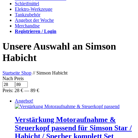
Schleifmittel
Elektro-Werkzeuge
Tankzubehör
Angebot der Woche
Merchandise
Registrieren / Login
Unsere Auswahl an Simson
Habicht
Startseite Shop
// Simson Habicht
Nach Preis
Preis:
28
€
—
89
€
Angebot!
Verstärkung Motoraufnahme &
Steuerkopf passend für Simson Star /
Habicht / Sperber komplett Set