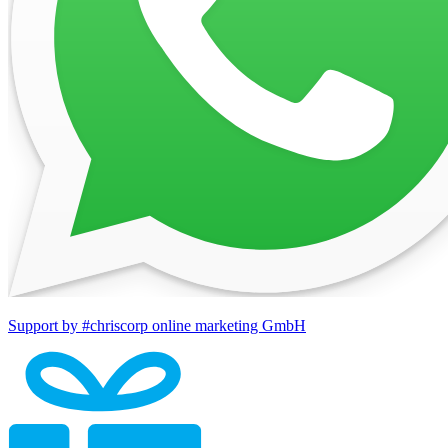
Support by #chriscorp online marketing GmbH