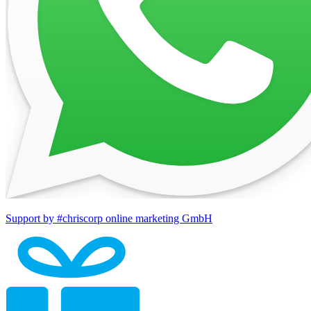
Support by #chriscorp online marketing GmbH