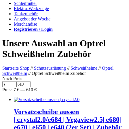
Schleifmittel
Elektro-Werkzeuge
Tankzubehör
Angebot der Woche
Merchandise
Registrieren / Login
Unsere Auswahl an Optrel
Schweißhelm Zubehör
Startseite Shop
//
Schutzausrüstung
//
Schweißhelme
//
Optrel
Schweißhelm
// Optrel Schweißhelm Zubehör
Nach Preis
Preis:
7
€
—
610
€
Vorsatzscheibe aussen
| crystal2.0/e684 | Vegaview2.5| e680|
e670 | e650 | e640 (2er Set) | Zubehör