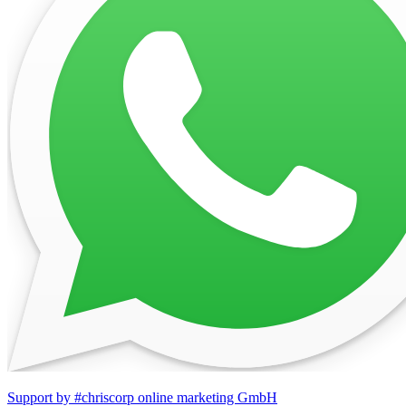
Support by #chriscorp online marketing GmbH