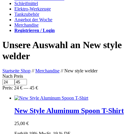
Schleifmittel
Elektro-Werkzeuge
Tankzubehör
Angebot der Woche
Merchandise
Registrieren / Login
Unsere Auswahl an New style
welder
Startseite Shop
//
Merchandise
// New style welder
Nach Preis
Preis:
24
€
—
45
€
New Style Aluminum Spoon T-Shirt
25,00
€
Enthält 19% MwSt. 19 % DE