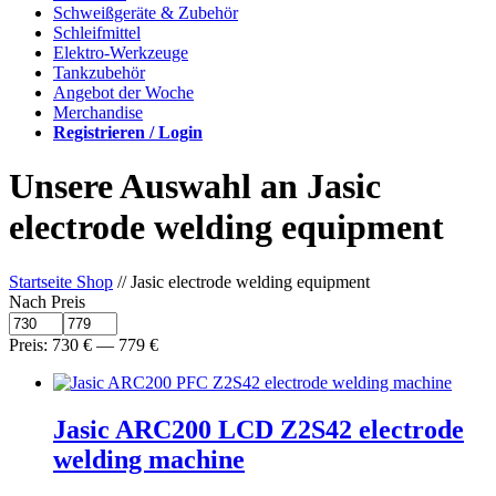
Schweißgeräte & Zubehör
Schleifmittel
Elektro-Werkzeuge
Tankzubehör
Angebot der Woche
Merchandise
Registrieren / Login
Unsere Auswahl an Jasic
electrode welding equipment
Startseite Shop
// Jasic electrode welding equipment
Nach Preis
Preis:
730
€
—
779
€
Jasic ARC200 LCD Z2S42 electrode
welding machine