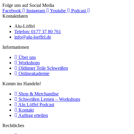
Folge uns auf Social Media
Facebook
Instagram
Youtube
Podcast
Kontaktdaten
Alu-Löffel
Telefon: 0177 37 80 761
info@alu-loeffel.de
Informationen
Über uns
Workshops
Oldtimer Teile Schweißen
Onlineakademie
Komm ins Handeln!
Shop & Merchandise
Schweißen Lernen – Workshops
Alu Löffel Podcast
Kontakt
Auftrag erteilen
Rechtliches