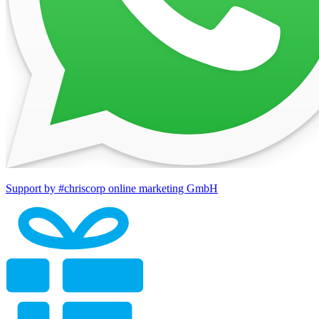
Support by #chriscorp online marketing GmbH