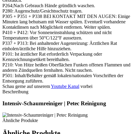
Gebrauch.
P264;Nach Gebrauch Hände gründlich waschen.
P280: Augenschutz/Gesichtsschutz tragen.
P305 + P351 + P338 BEI KONTAKT MIT DEN AUGEN: Einige
Minuten lang behutsam mit Wasser spülen. Eventuell vorhandene
Kontaktlinsen nach Möglichkeit entfernen. Weiter spülen.
P410 + P412: Vor Sonneneinstrahlung schützen und nicht
Temperaturen über 50°C/122°F aussetzen.
P337 + P313: Bei anhaltender Augenreizung: Ärztlichen Rat
einholen/ärztliche Hilfe hinzuziehen.
P101: Ist ärztlicher Rat erforderlich Verpackung oder
Kennzeichnungsetikett bereithalten.
P210: Von Hitze heißen Oberflächen Funken offenen Flammen und
anderen Zündquellen fernhalten. Nicht rauchen.
P501: Inhalt/Behälter gemäß lokalen/nationalen Vorschriften der
Entsorgung zuführen.
Schau gerne auf unserem
Youtube Kanal
vorbei
Beschreibung
Intensiv-Schaumreiniger | Petec Reinigung
Ähnliche Produkte
Ähnliche Produkte