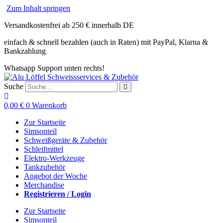
Zum Inhalt springen
Versandkostenfrei ab 250 € innerhalb DE
einfach & schnell bezahlen (auch in Raten) mit PayPal, Klarna &
Bankzahlung
Whatsapp Support unten rechts!
Suche
0,00
€
0
Warenkorb
Zur Startseite
Simsonteil
Schweißgeräte & Zubehör
Schleifmittel
Elektro-Werkzeuge
Tankzubehör
Angebot der Woche
Merchandise
Registrieren / Login
Zur Startseite
Simsonteil