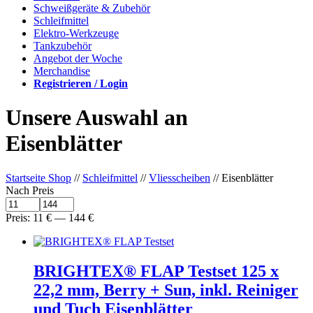
Schweißgeräte & Zubehör
Schleifmittel
Elektro-Werkzeuge
Tankzubehör
Angebot der Woche
Merchandise
Registrieren / Login
Unsere Auswahl an
Eisenblätter
Startseite Shop
//
Schleifmittel
//
Vliesscheiben
// Eisenblätter
Nach Preis
Preis:
11
€
—
144
€
BRIGHTEX® FLAP Testset 125 x
22,2 mm, Berry + Sun, inkl. Reiniger
und Tuch Eisenblätter