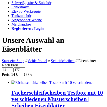
Schweißgeräte & Zubehör
Schleifmittel
Elektro-Werkzeuge
Tankzubehör
Angebot der Woche
Merchandise
Registrieren / Login
Unsere Auswahl an
Eisenblätter
Startseite Shop
//
Schleifmittel
//
Schleifscheiben
// Eisenblätter
Nach Preis
Preis:
14
€
—
177
€
Fächerschleifscheiben Testbox mit 10
verschiedenen Musterscheiben |
Scheiben Eisenblätter