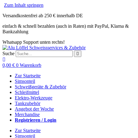
Zum Inhalt springen
Versandkostenfrei ab 250 € innerhalb DE
einfach & schnell bezahlen (auch in Raten) mit PayPal, Klarna &
Bankzahlung
Whatsapp Support unten rechts!
Suche
0,00
€
0
Warenkorb
Zur Startseite
Simsonteil
Schweißgeräte & Zubehör
Schleifmittel
Elektro-Werkzeuge
Tankzubehör
Angebot der Woche
Merchandise
Registrieren / Login
Zur Startseite
Simsonteil