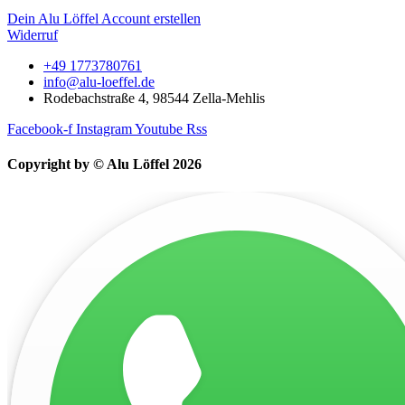
Dein Alu Löffel Account erstellen
Widerruf
+49 1773780761
info@alu-loeffel.de
Rodebachstraße 4, 98544 Zella-Mehlis
Facebook-f
Instagram
Youtube
Rss
Copyright by © Alu Löffel 2026