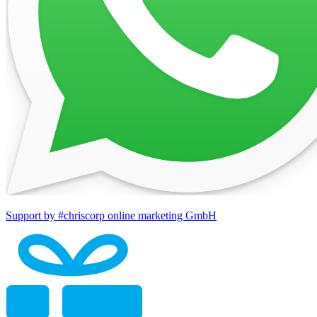
Support by #chriscorp online marketing GmbH