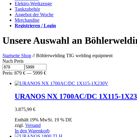
Elektro-Werkzeuge
Tankzubehör
Angebot der Woche
Merchandise
Registrieren / Login
Unsere Auswahl an Böhlerweldi
Startseite Shop
// Böhlerwelding TIG welding equipment
Nach Preis
Preis:
879
€
—
5999
€
URANOS NX 1700AC/DC 1X115-1X230V
3.875,99
€
Enthält 19% MwSt. 19 % DE
zzgl.
Versand
In den Warenkorb