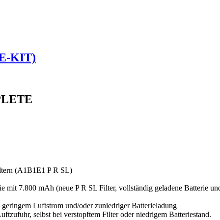
-KIT)
MPLETE
filtern (A1B1E1 P R SL)
e mit 7.800 mAh (neue P R SL Filter, vollständig geladene Batterie und
 geringem Luftstrom und/oder zuniedriger Batterieladung
tzufuhr, selbst bei verstopftem Filter oder niedrigem Batteriestand.