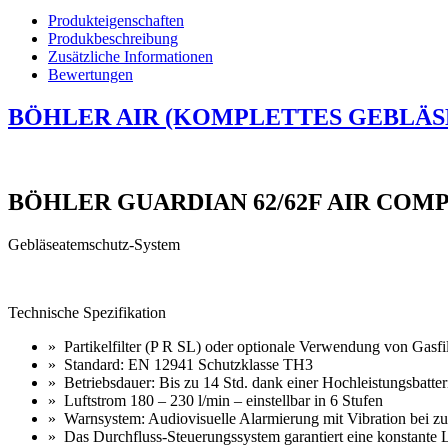
Produkteigenschaften
Produkbeschreibung
Zusätzliche Informationen
Bewertungen
BÖHLER AIR (KOMPLETTES GEBLÄSE
BÖHLER GUARDIAN 62/62F AIR CO
Gebläseatemschutz-System
Technische Spezifikation
» Partikelfilter (P R SL) oder optionale Verwendung von Gas
» Standard: EN 12941 Schutzklasse TH3
» Betriebsdauer: Bis zu 14 Std. dank einer Hochleistungsbatteri
» Luftstrom 180 – 230 l/min – einstellbar in 6 Stufen
» Warnsystem: Audiovisuelle Alarmierung mit Vibration bei zu
» Das Durchfluss-Steuerungssystem garantiert eine konstante Luf