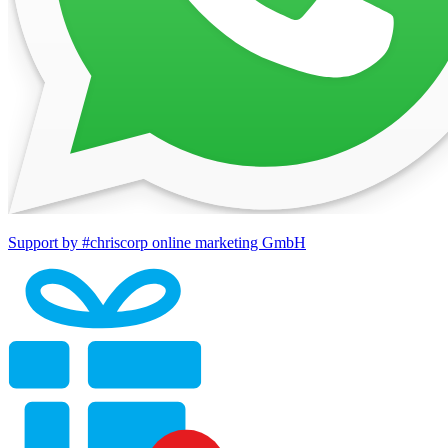
Support by #chriscorp online marketing GmbH